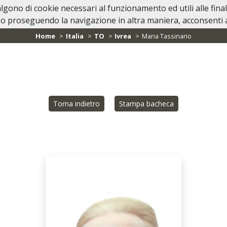
valgono di cookie necessari al funzionamento ed utili alle fina
Home
Lutti Personaggi Pubblici
In Ca
o proseguendo la navigazione in altra maniera, acconsenti al
Home
Italia
TO
Ivrea
Maria Tassinario
Torna indietro
Stampa bacheca