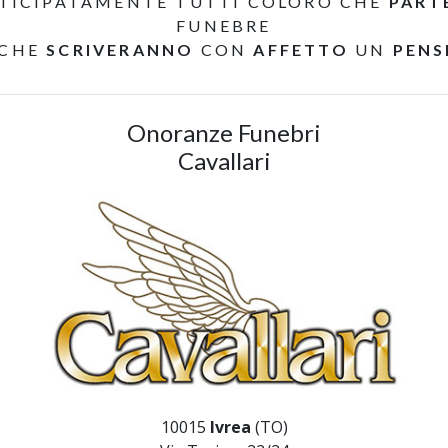
TICIPATAMENTE TUTTI COLORO CHE
PART
FUNEBRE
 CHE
SCRIVERANNO
CON
AFFETTO
UN
PENS
Onoranze Funebri
Cavallari
10015
Ivrea
(TO)