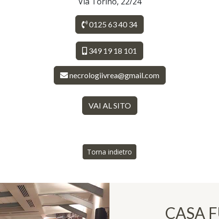
Via Torino, 22/24
0125 63 40 34
349 19 18 101
necrologiivrea@gmail.com
VAI AL SITO
Torna indietro
CASA 