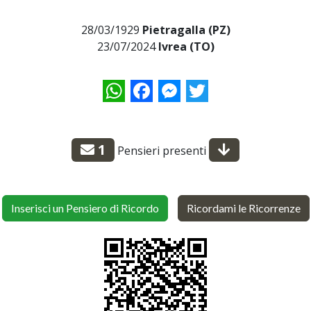
28/03/1929
Pietragalla (PZ)
23/07/2024
Ivrea (TO)
WhatsApp
Facebook
Messenger
Twitter
1
Pensieri presenti
Inserisci un Pensiero di Ricordo
Ricordami le Ricorrenze