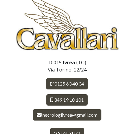
10015
Ivrea
(TO)
Via Torino, 22/24
0125 63 40 34
349 19 18 101
necrologiivrea@gmail.com
VAI AL SITO