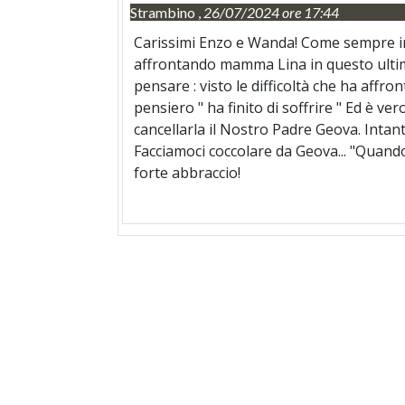
Strambino ,
26/07/2024 ore 17:44
Carissimi Enzo e Wanda! Come sempre in 
affrontando mamma Lina in questo ultimo 
pensare : visto le difficoltà che ha aff
pensiero " ha finito di soffrire " Ed è 
cancellarla il Nostro Padre Geova. Intan
Facciamoci coccolare da Geova... "Quando 
forte abbraccio!