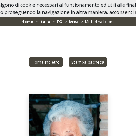
valgono di cookie necessari al funzionamento ed utili alle fina
Home
Lutti Personaggi Pubblici
In Ca
o proseguendo la navigazione in altra maniera, acconsenti al
Home
Italia
TO
Ivrea
Michelina Leone
Torna indietro
Stampa bacheca