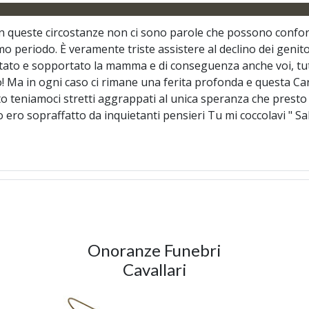
queste circostanze non ci sono parole che possono confortar
periodo. È veramente triste assistere al declino dei genitori
rontato e sopportato la mamma e di conseguenza anche voi, tut
vero! Ma in ogni caso ci rimane una ferita profonda e questa 
to teniamoci stretti aggrappati al unica speranza che presto
ero sopraffatto da inquietanti pensieri Tu mi coccolavi " Sal
Onoranze Funebri
Cavallari