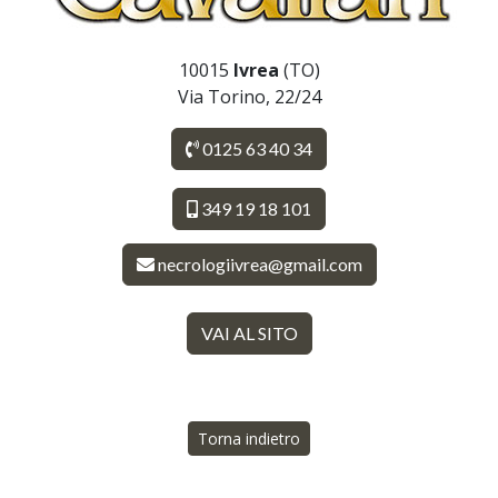
10015
Ivrea
(TO)
Via Torino, 22/24
0125 63 40 34
349 19 18 101
necrologiivrea@gmail.com
VAI AL SITO
Torna indietro