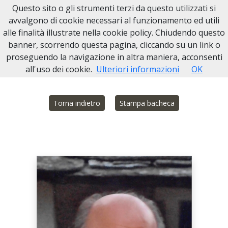
Questo sito o gli strumenti terzi da questo utilizzati si
Necrologi Ivrea
avvalgono di cookie necessari al funzionamento ed utili
alle finalità illustrate nella cookie policy. Chiudendo questo
Home
Italia
TO
Locana
Perucca Giovanni Battista
banner, scorrendo questa pagina, cliccando su un link o
proseguendo la navigazione in altra maniera, acconsenti
all'uso dei cookie.
Ulteriori informazioni
OK
Torna indietro
Stampa bacheca