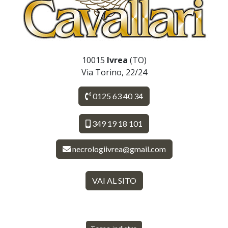
10015
Ivrea
(TO)
Via Torino, 22/24
0125 63 40 34
349 19 18 101
necrologiivrea@gmail.com
VAI AL SITO