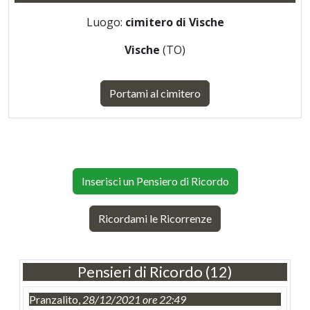
Luogo:
cimitero di Vische
Vische
(TO)
Portami al cimitero
Inserisci un Pensiero di Ricordo
Ricordami le Ricorrenze
Pensieri di Ricordo (12)
Pranzalito,
28/12/2021 ore 22:49