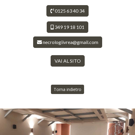
0125 63 40 34
349 19 18 101
necrologiivrea@gmail.com
VAI AL SITO
Torna indietro