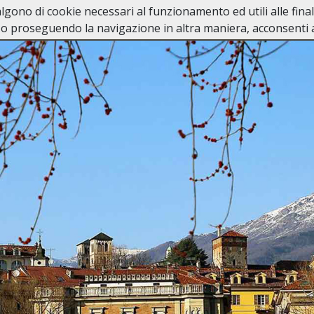
valgono di cookie necessari al funzionamento ed utili alle fina
Home
Lutti Personaggi Pubblici
In Ca
o proseguendo la navigazione in altra maniera, acconsenti al