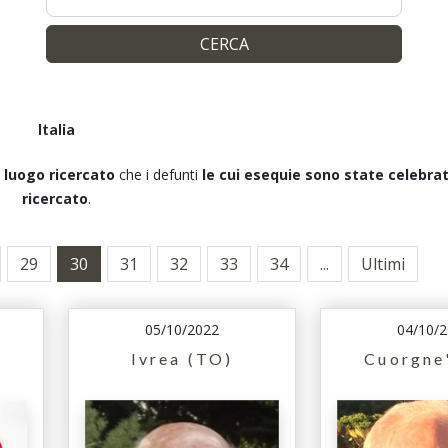
CERCA
Italia
 luogo ricercato
che i defunti
le cui esequie sono state celebra
ricercato
.
29
30
31
32
33
34
...
Ultimi
05/10/2022
04/10/
Ivrea (TO)
Cuorgne