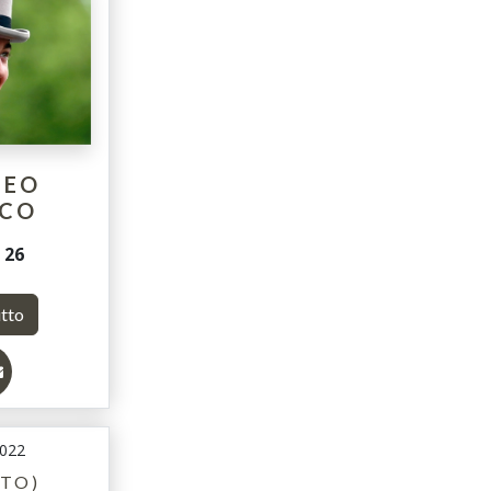
TEO
NCO
i
26
utto
2022
(TO)