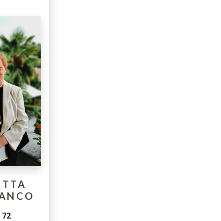
ETTA
LANCO
i
72