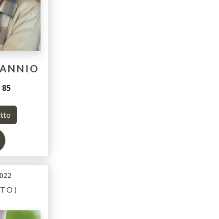
GANNIO
i
85
utto
2022
(TO)