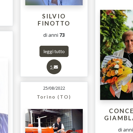
SILVIO
FINOTTO
di anni
73
leggi tutto
5
25/08/2022
Torino (TO)
CONC
GIAMB
di ann