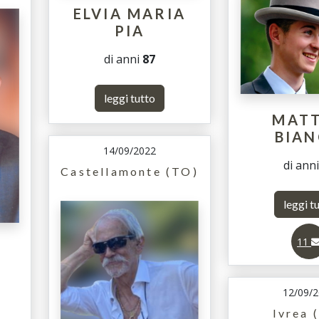
ELVIA MARIA
PIA
di anni
87
leggi tutto
MAT
BIA
14/09/2022
di ann
Castellamonte (TO)
leggi t
11
12/09/
Ivrea 