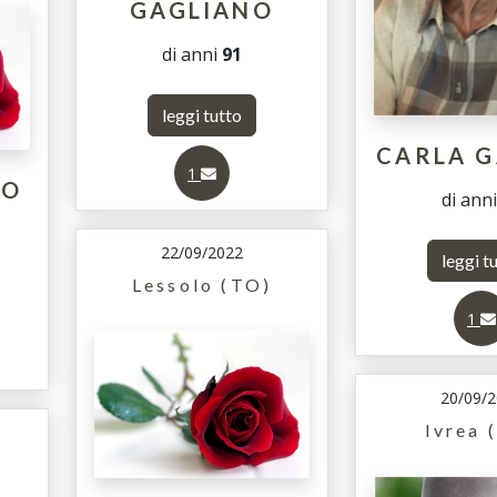
GAGLIANO
di anni
91
leggi tutto
CARLA 
1
GO
di ann
22/09/2022
leggi t
Lessolo (TO)
1
20/09/
Ivrea 