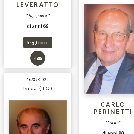
LEVERATTO
"-Ingegnere-"
di anni
69
leggi tutto
4
16/09/2022
Ivrea (TO)
CARLO
PERINETTI
"Carlin"
di anni
90