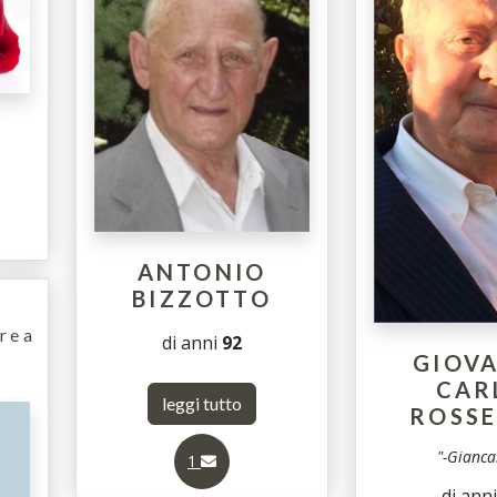
O
ANTONIO
BIZZOTTO
rea
di anni
92
GIOV
CAR
leggi tutto
ROSS
"-Gianca
1
di ann