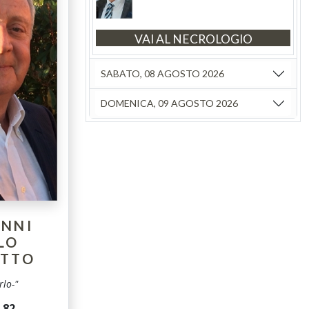
VAI AL NECROLOGIO
SABATO, 08 AGOSTO 2026
DOMENICA, 09 AGOSTO 2026
ANNI
LO
ETTO
rlo-"
i
82