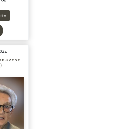
utto
2022
anavese
)